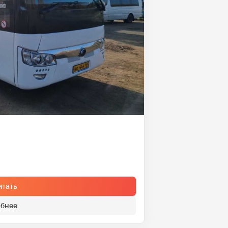
итать
бнее