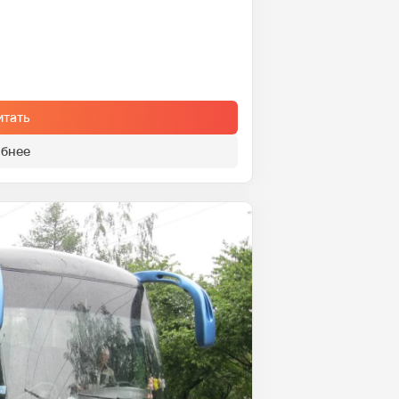
итать
бнее