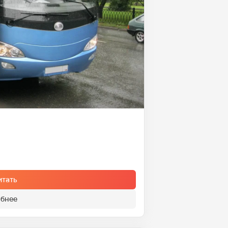
итать
бнее