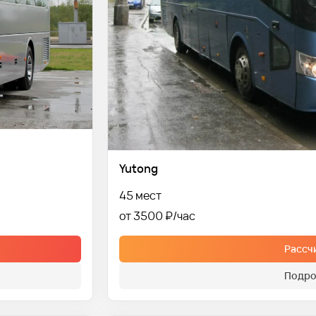
Yutong
45 мест
от 3500 ₽
Рассч
Подро