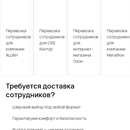
Перевозка
Перевозка
Перевозка
Перевозка
сотрудников
сотрудников
сотрудников
сотруднико
для
для СКБ
для
для
компании
Контур
интернет-
компании
АШАН
магазина
МегаФон
Озон
Требуется доставка
сотрудников?
Широкий выбор под любой формат
Гарантируем комфорт и безопасность
Всегда вовремя — никаких задержек