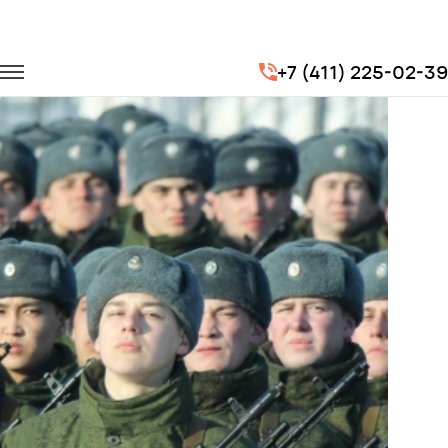
Главная
Портфолио
Перевозка сотрудников
+7 (411) 225-02-39
Этап командно-штабных сборов Вооруженных сил РФ