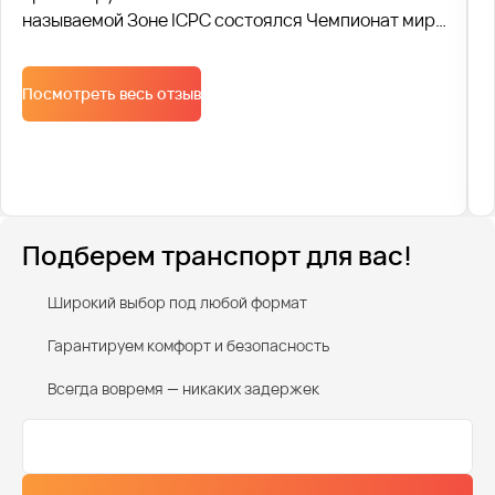
называемой Зоне ICPC состоялся Чемпионат мира
по спортивному программированию ACM, 122
команды из 89 стран боролись за звание “the best
Посмотреть весь отзыв
in the world”. На протяжении трех конкурсных дней
мы перевозили по 1 500 человек ежедневно.
Подберем транспорт для вас!
Широкий выбор под любой формат
Гарантируем комфорт и безопасность
Всегда вовремя — никаких задержек