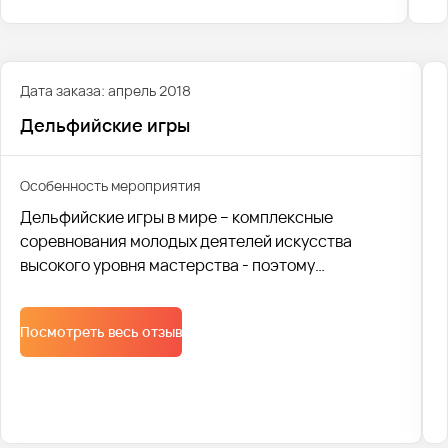
Дата заказа: апрель 2018
Дельфийские игры
Особенность мероприятия
Дельфийские игры в мире – комплексные
соревнования молодых деятелей искусства
высокого уровня мастерства - поэтому
требования к проведению такого мероприятия -
тоже высоки. В 2018 году местом проведения был
Посмотреть весь отзыв
город Владивосток, что особенно несколько
затрудняло быструю проработку всей логистики.