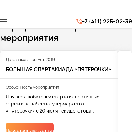
Главная
Портфолио
Транспорт на мероприятия
+7 (411) 225-02-39
Портфолио по перевозкам на
мероприятия
Дата заказа: август 2019
БОЛЬШАЯ СПАРТАКИАДА «ПЯТЁРОЧКИ»
Особенность мероприятия
Для всех любителей спорта и спортивных
соревнований сеть супермаркетов
«Пятёрочки» с 20 июля текущего года
устроила масштабную спартакиаду.
Посмотреть весь отзыв