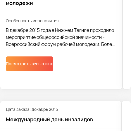
молодежи
Особенность мероприятия
В декабре 2015 года в Нижнем Тагиле проходило
мероприятие общероссийской значимости -
Всероссийский форум рабочей молодежи. Более
800 учащихся средних специальных учебных
заведений из 44 регионов России были
Посмотреть весь отзыв
перевезены транспортной компанией Avtobus1.
Дата заказа: декабрь 2015
Международный день инвалидов