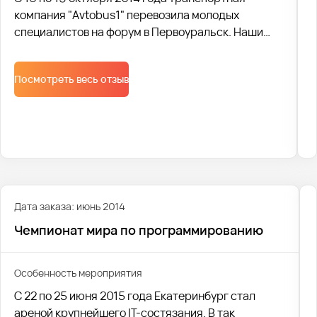
компания "Avtobus1" перевозила молодых
специалистов на форум в Первоуральск. Наши
автобусы и вежливые водители встретили более
500 участников, а менеджеры организовали
Посмотреть весь отзыв
грамотную логистику доставки и комфортную
перевозку.
Дата заказа: июнь 2014
Чемпионат мира по программированию
Особенность мероприятия
С 22 по 25 июня 2015 года Екатеринбург стал
ареной крупнейшего IT-состязания. В так