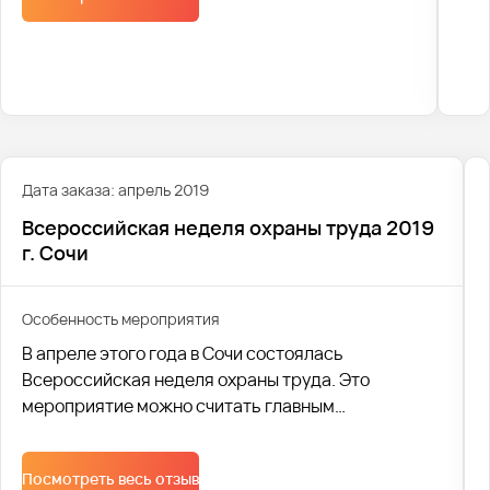
Дата заказа: апрель 2019
Всероссийская неделя охраны труда 2019
г. Сочи
Особенность мероприятия
В апреле этого года в Сочи состоялась
Всероссийская неделя охраны труда. Это
мероприятие можно считать главным
общественно-социальным и выставочным
событием в данной области. Оно проходит по
Посмотреть весь отзыв
традиции перед Всемирным днем охраны труда.