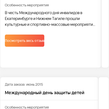
Особенность мероприятия
В честь Международного дня инвалидов в
Екатеринбурге и Нижнем Тагиле прошли
культурные и спортивно-массовые мероприятия
для людей с ограниченными возможностями.
Транспортное сопровождение взяла на себя
Посмотреть весь отзыв
компания Avtobus1.
Дата заказа: июнь 2015
Международный день защиты детей
Особенность мероприятия