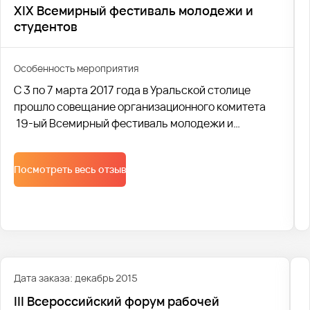
XIX Всемирный фестиваль молодежи и
студентов
Особенность мероприятия
С 3 по 7 марта 2017 года в Уральской столице
прошло совещание организационного комитета
19-ый Всемирный фестиваль молодежи и
студентов.Для гостей Екатеринбурга были
организованы дискуссионные площадки,а также
Посмотреть весь отзыв
культурная программа. Данное мероприятие
проводилось в рамках 19-го Всемирного
фестиваля молодежи и студентов в Сочи.
Дата заказа: декабрь 2015
III Всероссийский форум рабочей